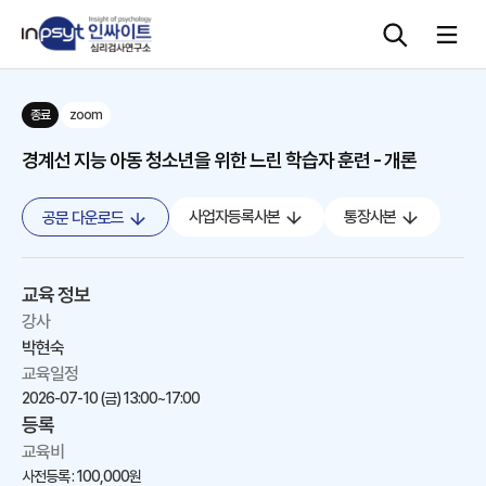
종료
zoom
심리검사
경계선 지능 아동 청소년을 위한 느린 학습자 훈련 - 개론
상담도구
사업자등록사본
통장사본
공문 다운로드
교육 워크숍
교육 정보
단체검사
강사
박현숙
교육일정
2026-07-10 (금)
13:00~17:00
등록
교육비
사전등록 : 100,000원