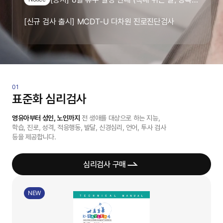
[신규 검사 출시] MCDT-U 다차원 진로진단검사
[중요] 인싸이트 서비스 일시 중지 안내 (8/22 토 23:50~8/23 일 23:50)
[신규 도구 출시] [상담-소통] 4가지 심리치료 이론별 핵심질문카드
표준화 심리검사
영유아부터 성인, 노인까지
전 생애를 대상으로 하는 지능,
학습, 진로, 성격, 적응행동, 발달, 신경심리, 언어, 투사 검사
등을 제공합니다.
심리검사 구매
NEW