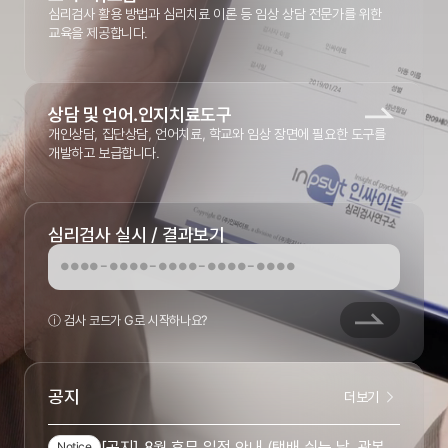
심리검사 활용 방법과 심리치료 이론 등 임상 상담 전문가를 위한
교육을 제공합니다.
상담 및 언어.인지치료도구
개인상담, 집단상담, 언어치료, 학교와 임상 장면에 필요한 도구를
개발하고 보급합니다.
심리검사 실시 / 결과보기
●
●
●
●
-
●
●
●
●
-
●
●
●
●
-
●
●
●
●
-
●
●
●
●
ⓘ 검사 코드가
G
로 시작하나요?
공지
더보기
[공지] 8월 휴무 일정 안내 (택배 쉬는 날, 광복절 대체 공휴일)
Notice